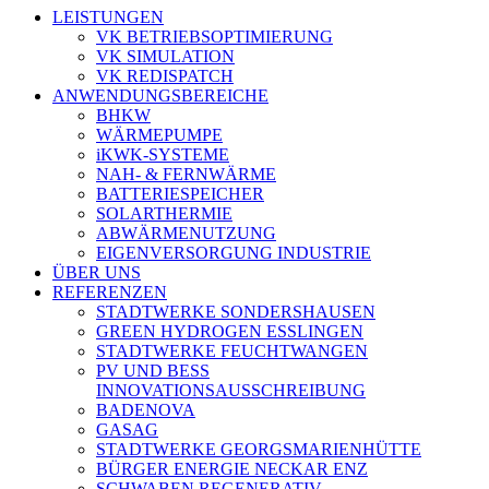
LEISTUNGEN
VK BETRIEBSOPTIMIERUNG
VK SIMULATION
VK REDISPATCH
ANWENDUNGSBEREICHE
BHKW
WÄRMEPUMPE
iKWK-SYSTEME
NAH- & FERNWÄRME
BATTERIESPEICHER
SOLARTHERMIE
ABWÄRMENUTZUNG
EIGENVERSORGUNG INDUSTRIE
ÜBER UNS
REFERENZEN
STADTWERKE SONDERSHAUSEN
GREEN HYDROGEN ESSLINGEN
STADTWERKE FEUCHTWANGEN
PV UND BESS
INNOVATIONSAUSSCHREIBUNG
BADENOVA
GASAG
STADTWERKE GEORGSMARIENHÜTTE
BÜRGER ENERGIE NECKAR ENZ
SCHWABEN REGENERATIV