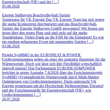
Energiewirtschaft (FfE) und der […]
05.08.2026
Energie Südbayern Beachvolleyball-Turnier
Turniersieg für VK Energie Das VK Energie Team hat sich gegen
die starke Konkurrenz durchgesetzt und das Beachvolleyball-
Turnier der Energie Südbayern GmbH gewonnen! Wir freuen uns
riesig über den ersten Platz und sind stolz auf die starke
Teamleistung. Vielen Dank an die ESB für die Einladung! Es war
ein rundum gelungenes Event mit spannenden Spielen […]
03.08.2026
Projekt SysMMO in der EUROHEAT & POWER
Großwärmepumpen gelten als einer der zentralen Bausteine für die
Wärmewende. Doch wie lässt sich ihre Flexibilität wirtschaftlich
sinnvoll nutzen? Das Fachmagazin EUROHEAT&POWER
berichtet in seiner Ausgabe 7-8/2026 über das Forschungsprojekt
SysMMO (Systemdienliche Wärmewende durch Multi-Market
Optimierung von Großwärmepumpen). Darin untersucht VK
Energie gemeinsam mit der Hochschule Weihenstephan-Triesdorf
und der Forschungsstelle für Energiewirtschaft (FfE), wie
Großwärmepumpen […]
20.07.2026