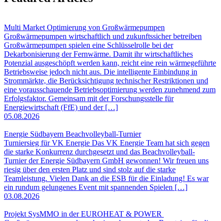
Multi Market Optimierung von Großwärmepumpen
Großwärmepumpen wirtschaftlich und zukunftssicher betreiben
Großwärmepumpen spielen eine Schlüsselrolle bei der
Dekarbonisierung der Fernwärme. Damit ihr wirtschaftliches
Potenzial ausgeschöpft werden kann, reicht eine rein wärmegeführte
Betriebsweise jedoch nicht aus. Die intelligente Einbindung in
Strommärkte, die Berücksichtigung technischer Restriktionen und
eine vorausschauende Betriebsoptimierung werden zunehmend zum
Erfolgsfaktor. Gemeinsam mit der Forschungsstelle für
Energiewirtschaft (FfE) und der […]
05.08.2026
Energie Südbayern Beachvolleyball-Turnier
Turniersieg für VK Energie Das VK Energie Team hat sich gegen
die starke Konkurrenz durchgesetzt und das Beachvolleyball-
Turnier der Energie Südbayern GmbH gewonnen! Wir freuen uns
riesig über den ersten Platz und sind stolz auf die starke
Teamleistung. Vielen Dank an die ESB für die Einladung! Es war
ein rundum gelungenes Event mit spannenden Spielen […]
03.08.2026
Projekt SysMMO in der EUROHEAT & POWER