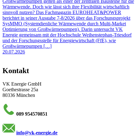
Großwärmepumpen gelten als einer der zentralen Bausteine für die
Wärmewende. Doch wie lässt sich ihre Flexibilität wirtschaftlich
sinnvoll nutzen? Das Fachmagazin EUROHEAT&POWER
berichtet in seiner Ausgabe 7-8/2026 über das Forschungsprojekt
SysMMO (Systemdienliche Wärmewende durch Multi-Market
Optimierung von Großwärmepumpen). Darin untersucht VK
Energie gemeinsam mit der Hochschule Weihenstephan-Triesdorf
und der Forschungsstelle für Energiewirtschaft (FfE), wie
Großwärmepumpen […]
20.07.2026
Kontakt
VK Energie GmbH
Goethestrasse 25a
80336 München
089 954570851
info@vk-energie.de