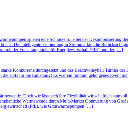
rmepumpen spielen eine Schlüsselrolle bei der Dekarbonisierung der 
cht aus. Die intelligente Einbindung in Strommärkte, die Berücksichtig
 mit der Forschungsstelle für Energiewirtschaft (FfE) und der […]
 starke Konkurrenz durchgesetzt und das Beachvolleyball-Turnier de
k an die ESB für die Einladung! Es war ein rundum gelungenes Event m
 Wärmewende. Doch wie lässt sich ihre Flexibilität wirtschaftlich 
temdienliche Wärmewende durch Multi-Market Optimierung von Groß
Energiewirtschaft (FfE), wie Großwärmepumpen […]