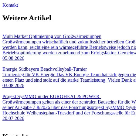
Kontakt
Weitere Artikel
Multi Market Optimierung von Großwärmepumpen
Großwärmepumpen wirtschaftlich und zukunftssicher betreiben Großwä
werden kann, reicht eine rein wärmegeführte Betriebsweise jedoch ni
Betriebsoptimierung werden zunehmend zum Erfolgsfaktor. Gemeinsam
05.08.2026
Energie Südbayern Beachvolleyball-Turnier
Turniersieg für VK Energie Das VK Energie Team hat sich gegen die
ersten Platz und sind stolz auf die starke Teamleistung. Vielen Dan
03.08.2026
Projekt SysMMO in der EUROHEAT & POWER
Großwärmepumpen gelten als einer der zentralen Bausteine für die
seiner Ausgabe 7-8/2026 über das Forschungsprojekt SysMMO (Sys
Hochschule Weihenstephan-Triesdorf und der Forschungsstelle für 
20.07.2026