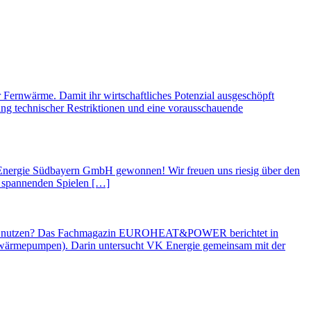
Fernwärme. Damit ihr wirtschaftliches Potenzial ausgeschöpft
ung technischer Restriktionen und eine vorausschauende
r Energie Südbayern GmbH gewonnen! Wir freuen uns riesig über den
it spannenden Spielen […]
sinnvoll nutzen? Das Fachmagazin EUROHEAT&POWER berichtet in
wärmepumpen). Darin untersucht VK Energie gemeinsam mit der