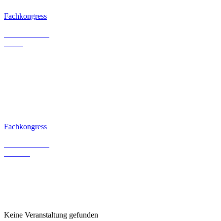
Fachkongress
VKU Stadtwerkekongress
16. – 17.09.26
Berlin
Fachkongress
Dresdner Fernwärme-Kolloquium 2026
22. – 23.09.26
Dresden
Keine Veranstaltung gefunden