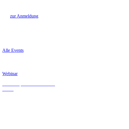
zur Anmeldung
Weitere Events
Alle Events
Webinar
EWB-Stunde: SysMMO
02.09.26
| 11:00 – 12:00 Uhr
online